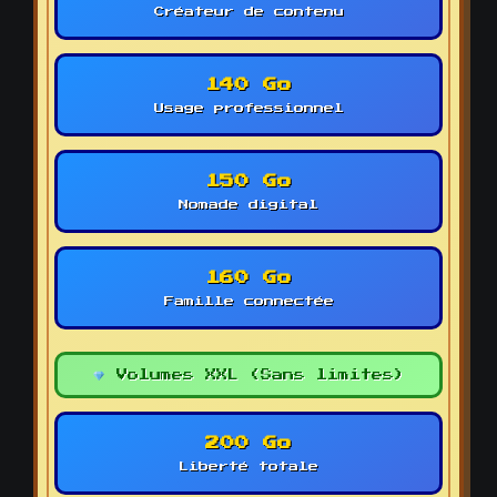
Créateur de contenu
140 Go
Usage professionnel
150 Go
Nomade digital
160 Go
Famille connectée
Volumes XXL (Sans limites)
200 Go
Liberté totale