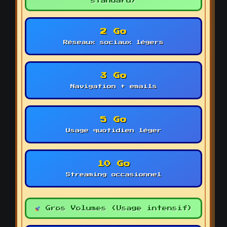
standard)
2 Go
Réseaux sociaux légers
3 Go
Navigation + emails
5 Go
Usage quotidien léger
10 Go
Streaming occasionnel
Gros Volumes (Usage intensif)