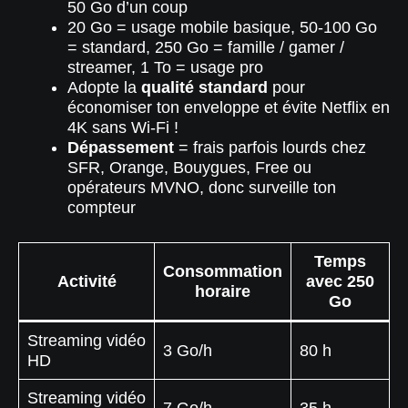
50 Go d’un coup
20 Go = usage mobile basique, 50-100 Go
= standard, 250 Go = famille / gamer /
streamer, 1 To = usage pro
Adopte la
qualité standard
pour
économiser ton enveloppe et évite Netflix en
4K sans Wi-Fi !
Dépassement
= frais parfois lourds chez
SFR, Orange, Bouygues, Free ou
opérateurs MVNO, donc surveille ton
compteur
Temps
Consommation
Activité
avec 250
horaire
Go
Streaming vidéo
3 Go/h
80 h
HD
Streaming vidéo
7 Go/h
35 h