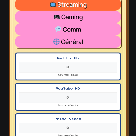
Streaming
Gaming
Comm
Général
Netflix HD
heures/mois
YouTube HD
heures/mois
Prime Video
heures/mois