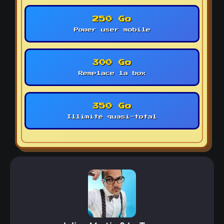
250 Go
Power user mobile
300 Go
Remplace la box
350 Go
Illimité quasi-total