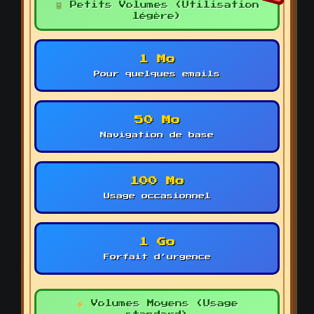
Petits Volumes (Utilisation
légère)
1 Mo
Pour quelques emails
50 Mo
Navigation de base
100 Mo
Usage occasionnel
1 Go
Forfait d’urgence
Volumes Moyens (Usage