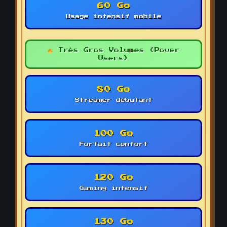
60 Go
Usage intensif mobile
Très Gros Volumes (Power
Users)
80 Go
Streamer débutant
100 Go
Forfait confort
120 Go
Gaming intensif
130 Go