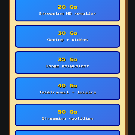
20 Go
Streaming HD régulier
30 Go
Gaming + vidéos
35 Go
Usage polyvalent
40 Go
Télétravail + loisirs
50 Go
Streaming quotidien