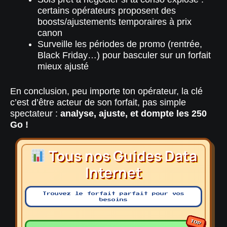
certains opérateurs proposent des
boosts/ajustements temporaires à prix
canon
Surveille les périodes de promo (rentrée,
Black Friday…) pour basculer sur un forfait
mieux ajusté
En conclusion, peu importe ton opérateur, la clé
c’est d’être acteur de son forfait, pas simple
spectateur :
analyse, ajuste, et dompte les 250
Go !
Tous nos Guides Data
Internet
Trouvez le forfait parfait pour vos
besoins
TOP
TOP
TOP
TOP